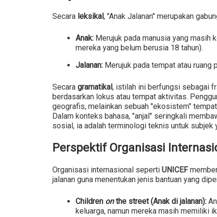
Secara
leksikal
, "Anak Jalanan" merupakan gabun
Anak:
Merujuk pada manusia yang masih ke
mereka yang belum berusia 18 tahun).
Jalanan:
Merujuk pada tempat atau ruang pu
Secara
gramatikal
, istilah ini berfungsi sebaga
berdasarkan lokus atau tempat aktivitas. Penggu
geografis, melainkan sebuah "ekosistem" tempat 
Dalam konteks bahasa, "anjal" seringkali membaw
sosial, ia adalah terminologi teknis untuk subje
Perspektif Organisasi Internasi
Organisasi internasional seperti
UNICEF
memberik
jalanan guna menentukan jenis bantuan yang dipe
Children
on
the street (Anak di jalanan):
An
keluarga, namun mereka masih memiliki i