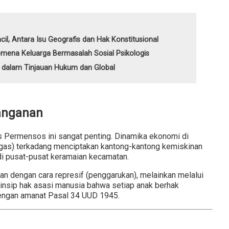
cil, Antara Isu Geografis dan Hak Konstitusional
omena Keluarga Bermasalah Sosial Psikologis
n dalam Tinjauan Hukum dan Global
nanganan
 Permensos ini sangat penting. Dinamika ekonomi di
migas) terkadang menciptakan kantong-kantong kemiskinan
i pusat-pusat keramaian kecamatan.
kan dengan cara represif (penggarukan), melainkan melalui
 prinsip hak asasi manusia bahwa setiap anak berhak
dengan amanat Pasal 34 UUD 1945.