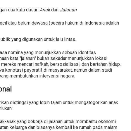
gan dua kata dasar:
Anak
dan
Jalanan
.
cil atau belum dewasa (secara hukum di Indonesia adalah
blik yang digunakan untuk lalu lintas.
i frasa nomina yang menunjukkan sebuah identitas
naan kata "jalanan" bukan sekadar menunjukkan lokasi
mereka mencari nafkah, bersosialisasi, dan bertahan hidup.
a konotasi peyoratif di masyarakat, namun dalam studi
k yang membutuhkan intervensi negara.
onal
an distingsi yang lebih tajam untuk mengategorikan anak
rlukan:
ak-anak yang bekerja di jalanan untuk membantu ekonomi
katan keluarga dan biasanya kembali ke rumah pada malam