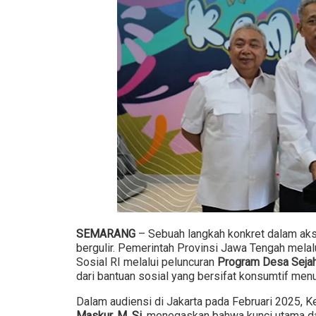
SEMARANG
– Sebuah langkah konkret dalam aks
bergulir. Pemerintah Provinsi Jawa Tengah mela
Sosial RI melalui peluncuran
Program Desa Sejah
dari bantuan sosial yang bersifat konsumtif men
Dalam audiensi di Jakarta pada Februari 2025, K
Maskur, M. Si
, menegaskan bahwa kunci utama dar