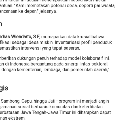
antuan. "Kami memetakan potensi desa, seperti pariwisata,
ncanaan ke depan," jelasnya.
n
ndras Wiendarto, S.E
, memaparkan data krusial bahwa
ikasi sebagai desa miskin. Inventarisasi profil penduduk
memastikan intervensi yang tepat sasaran.
berikan dukungan penuh terhadap model kolaboratif ini.
 di Indonesia bergantung pada sinergi lintas sektoral.
i dengan kementerian, lembaga, dan pemerintah daerah,"
gis
ambong, Cepu, hingga Jati—program ini menjadi angin
amanan sosial berbasis komunitas dan keterlibatan
i perbatasan Jawa Tengah-Jawa Timur ini diharapkan dapat
nan ekstrem.