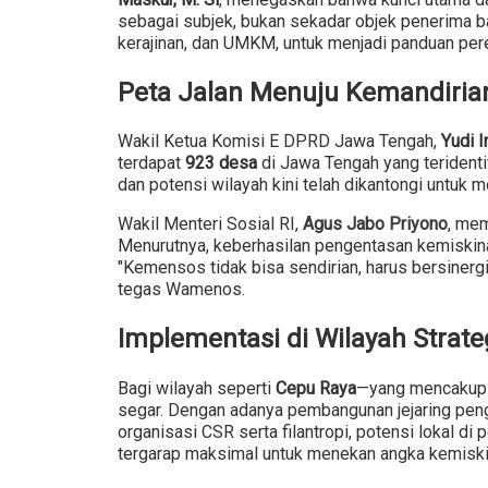
sebagai subjek, bukan sekadar objek penerima b
kerajinan, dan UMKM, untuk menjadi panduan pere
Peta Jalan Menuju Kemandiria
Wakil Ketua Komisi E DPRD Jawa Tengah,
Yudi I
terdapat
923 desa
di Jawa Tengah yang teridentif
dan potensi wilayah kini telah dikantongi untuk 
Wakil Menteri Sosial RI,
Agus Jabo Priyono
, mem
Menurutnya, keberhasilan pengentasan kemiskinan
"Kemensos tidak bisa sendirian, harus bersinerg
tegas Wamenos.
Implementasi di Wilayah Strate
Bagi wilayah seperti
Cepu Raya
—yang mencakup S
segar. Dengan adanya pembangunan jejaring peng
organisasi CSR serta filantropi, potensi lokal d
tergarap maksimal untuk menekan angka kemiski