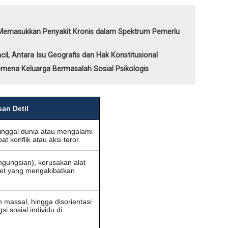
i Memasukkan Penyakit Kronis dalam Spektrum Pemerlu
cil, Antara Isu Geografis dan Hak Konstitusional
omena Keluarga Bermasalah Sosial Psikologis
san Detil
inggal dunia atau mengalami
at konflik atau aksi teror.
ngungsian), kerusakan alat
set yang mengakibatkan
massal, hingga disorientasi
 sosial individu di