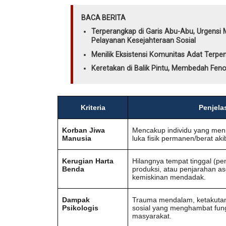
BACA BERITA
Terperangkap di Garis Abu-Abu, Urgens
Pelayanan Kesejahteraan Sosial
Menilik Eksistensi Komunitas Adat Terpen
Keretakan di Balik Pintu, Membedah Fen
Kriteria
Penjela
Korban Jiwa
Mencakup individu yang men
Manusia
luka fisik permanen/berat akib
Kerugian Harta
Hilangnya tempat tinggal (pe
Benda
produksi, atau penjarahan a
kemiskinan mendadak.
Dampak
Trauma mendalam, ketakutan 
Psikologis
sosial yang menghambat fungsi
masyarakat.