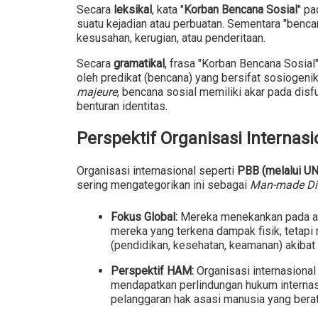
Secara
leksikal
, kata "
Korban Bencana Sosial
" pa
suatu kejadian atau perbuatan. Sementara "benc
kesusahan, kerugian, atau penderitaan.
Secara
gramatikal
, frasa "Korban Bencana Sosia
oleh predikat (bencana) yang bersifat sosiogen
majeure
, bencana sosial memiliki akar pada disf
benturan identitas.
Perspektif Organisasi Internasi
Organisasi internasional seperti
PBB (melalui U
sering mengategorikan ini sebagai
Man-made Di
Fokus Global:
Mereka menekankan pada as
mereka yang terkena dampak fisik, tetapi
(pendidikan, kesehatan, keamanan) akibat k
Perspektif HAM:
Organisasi internasional
mendapatkan perlindungan hukum internasi
pelanggaran hak asasi manusia yang berat