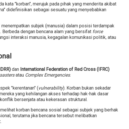
da kata "korban", merujuk pada pihak yang menderita akibat
ana" didefinisikan sebagai sesuatu yang menyebabkan
l" menempatkan subjek (manusia) dalam posisi terdampak
ik. Berbeda dengan bencana alam yang bersifat
force
ungsi interaksi manusia, kegagalan komunikasi politik, atau
onal
NDRR)
dan
International Federation of Red Cross (IFRC)
sasters
atau
Complex Emergencies
.
pek "kerentanan" (
vulnerability
). Korban bukan sekadar
 mereka yang kehilangan akses terhadap hak-hak dasar
onflik bersenjata atau kekerasan struktural.
 melihat korban bencana sosial sebagai subjek yang berhak
onal, terutama jika bencana tersebut melibatkan
.