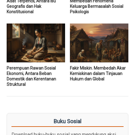
Adat Terpencil, Antara Isu
Membedah Fenomena
Geografis dan Hak
Keluarga Bermasalah Sosial
Konstitusional
Psikologis
Perempuan Rawan Sosial
Fakir Miskin. Membedah Akar
Ekonomi, Antara Beban
Kemiskinan dalam Tinjauan
Domestik dan Kerentanan
Hukum dan Global
Struktural
Buku Sosial
Download buku-buku sosial yang mendukung aksi